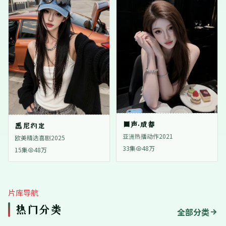
7.8
8.7
回声·成都
悉尼约定
亚洲热播
动作
2021
欧美精选
喜剧
2025
33集
48万
15集
48万
片库导航
热门分类