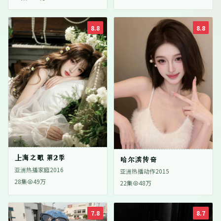
27集
50万
33集
50万
8.8
8.8
上海之歌 第2季
哈尔滨传奇
亚洲热播
家庭
2016
亚洲热播
动作
2015
28集
49万
22集
48万