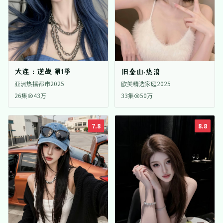
大连：逆战 第1季
旧金山·热浪
亚洲热播
都市
2025
欧美精选
家庭
2025
26集
43万
33集
50万
7.8
8.8