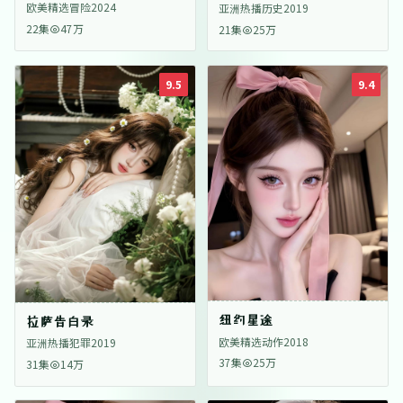
阿姆斯特丹之歌 第3季
武汉终局
欧美精选
冒险
2024
亚洲热播
历史
2019
22集
47万
21集
25万
9.5
9.4
纽约星途
拉萨告白录
欧美精选
动作
2018
亚洲热播
犯罪
2019
37集
25万
31集
14万