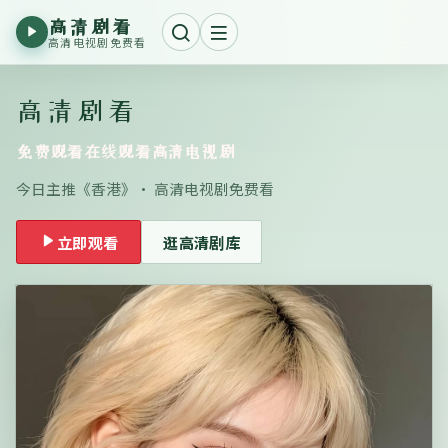
高清剧看
高清电视剧免费看
高清剧看
免费观看在线观看高清电视剧
今日主推《
苏州城南篇
》·
高清电视剧
免费看
立即观看
逛高清剧库