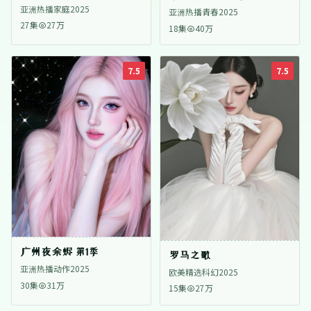
厦门夏天 第3季
铜锣湾之歌 第1季
亚洲热播
家庭
2025
亚洲热播
青春
2025
27集
27万
18集
40万
7.5
7.5
广州夜余烬 第1季
罗马之歌
亚洲热播
动作
2025
欧美精选
科幻
2025
30集
31万
15集
27万