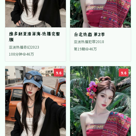
维多利亚港深海·热播完整
台北热恋 第2季
版
亚洲热播
犯罪
2018
亚洲热播
奇幻
2023
第19期
46万
108分钟
46万
9.6
9.6